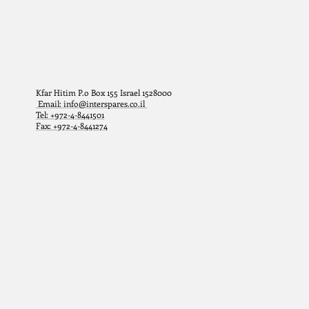
Kfar Hitim P.o Box 155 Israel 1528000
Email: info@interspares.co.il
Tel: +972-4-8441501
Fax: +972-4-8441274